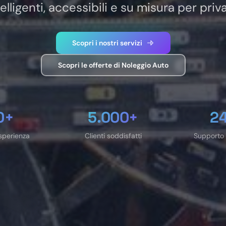
telligenti, accessibili e su misura per priv
Scopri i nostri servizi
Scopri le offerte di Noleggio Auto
0
+
5.000
+
24
sperienza
Clienti soddisfatti
Supporto 