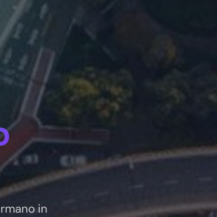
o
formano in