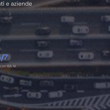
ati e aziende
/7
con ISA AI